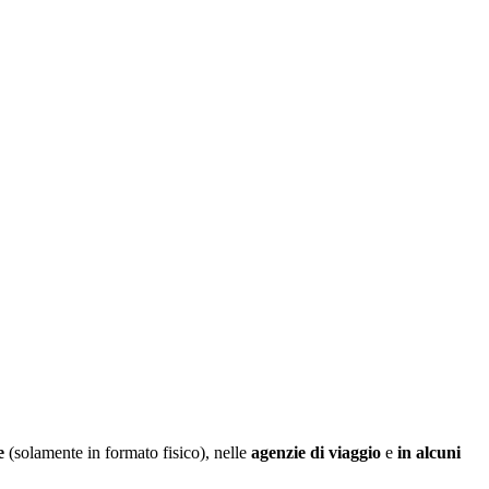
e
(
solamente
in
formato
fisico
)
,
nelle
agenzie
di
viaggio
e
in
alcuni