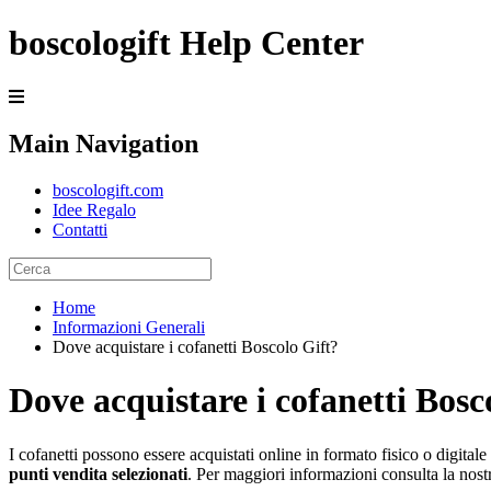
boscologift Help Center
Main Navigation
boscologift.com
Idee Regalo
Contatti
Home
Informazioni Generali
Dove acquistare i cofanetti Boscolo Gift?
Dove acquistare i cofanetti Bosc
I
cofanetti
possono
essere
acquistati
online
in
formato
fisico
o
digitale
punti
vendita
selezionati
.
Per
maggiori
informazioni
consulta
la
nost