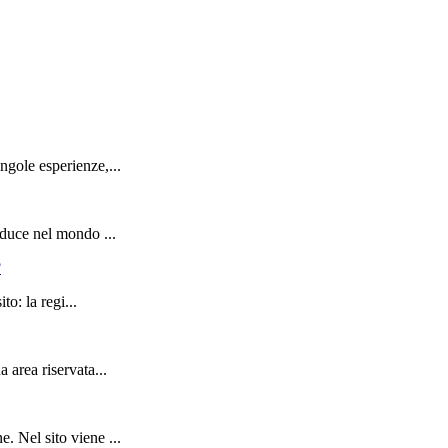
ngole esperienze,...
oduce nel mondo ...
?
to: la regi...
 area riservata...
. Nel sito viene ...